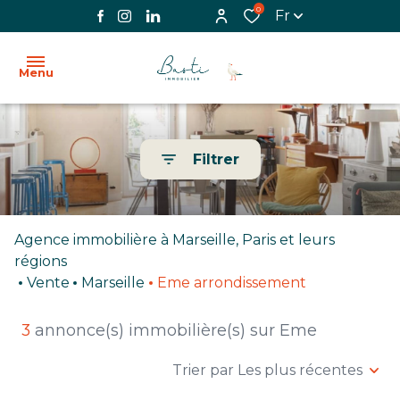
0
Fr
Menu
ACCUEIL
Filtrer
L'AGENCE
VENTE
Agence immobilière à Marseille, Paris et leurs
LOCATION
régions
Vente
Marseille
Eme arrondissement
BIENS
VENDUS
3
annonce(s) immobilière(s) sur Eme
IMMOBILIER
Trier par Les plus récentes
PROFESSIONNEL