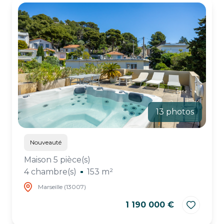
13 photos
Nouveauté
Maison 5 pièce(s)
4 chambre(s)
153 m²
Marseille (13007)
1 190 000 €