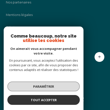
Nos partenaires
Mentions légales
Admin
Comme beaucoup, notre site
utilise les cookies
Nos honoraires
On aimerait vous accompagner pendant
Politique RGPD
votre visite.
En poursuivant, vous acceptez l'utilisation des
cookies par ce site, afin de vous proposer des
Cookies
contenus adaptés et réaliser des statistiques !
© 2026 | Tous droits réservés
PARAMÉTRER
Réalisé par
TOUT ACCEPTER