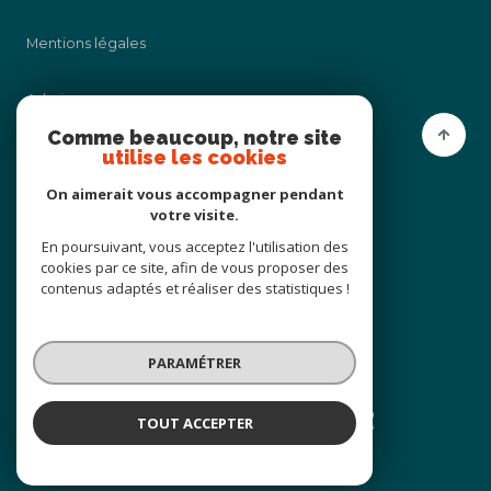
Mentions légales
Admin
Comme beaucoup, notre site
utilise les cookies
Nos honoraires
On aimerait vous accompagner pendant
Politique RGPD
votre visite.
En poursuivant, vous acceptez l'utilisation des
cookies par ce site, afin de vous proposer des
Cookies
contenus adaptés et réaliser des statistiques !
© 2026 | Tous droits réservés
PARAMÉTRER
Réalisé par
TOUT ACCEPTER