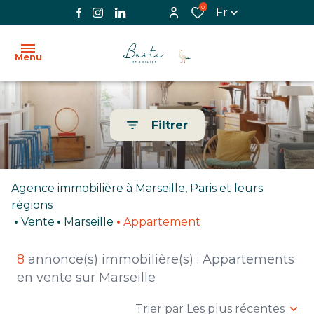
0
Fr
Menu
ACCUEIL
Filtrer
L'AGENCE
VENTE
Agence immobilière à Marseille, Paris et leurs
LOCATION
régions
Vente
Marseille
Appartement
BIENS
VENDUS
8
annonce(s) immobilière(s) : Appartements
en vente sur Marseille
IMMOBILIER
PROFESSIONNEL
Trier par Les plus récentes