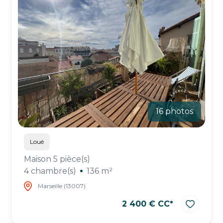
16 photos
Loué
Maison 5 pièce(s)
4 chambre(s)
136 m²
Marseille (13007)
2 400 € CC*