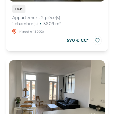
Loué
Appartement 2 pièce(s)
1 chambre(s)
36.09 m²
Marseille (13002)
570 € CC*