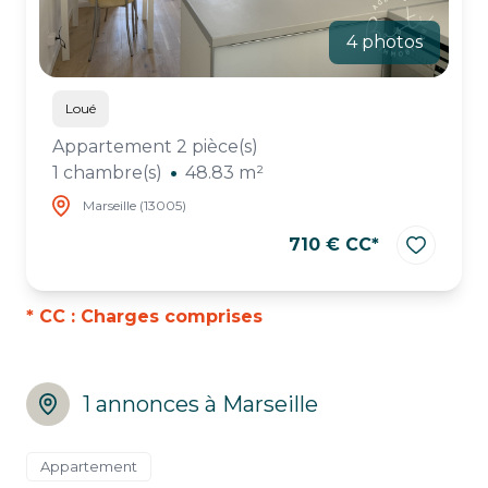
4 photos
Loué
Appartement 2 pièce(s)
1 chambre(s)
48.83 m²
Marseille (13005)
710 € CC*
* CC : Charges comprises
1 annonces à Marseille
Appartement