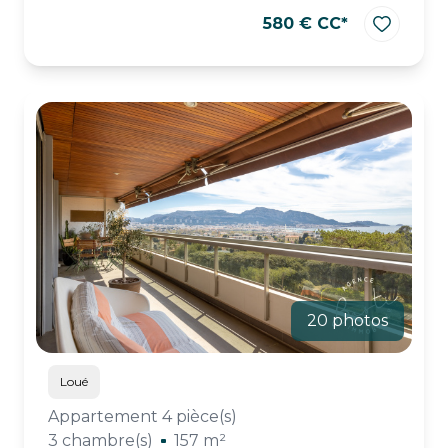
580 € CC*
20 photos
Loué
Appartement 4 pièce(s)
3 chambre(s)
157 m²