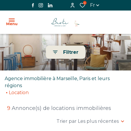
0
Fr
Menu
ACCUEIL
Filtrer
L'AGENCE
VENTE
Agence immobilière à Marseille, Paris et leurs
LOCATION
régions
Location
BIENS
VENDUS
9
Annonce(s) de locations immobilières
IMMOBILIER
Trier par Les plus récentes
PROFESSIONNEL