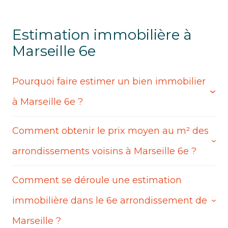
Estimation immobilière à
Marseille 6e
Pourquoi faire estimer un bien immobilier
à Marseille 6e ?
Comment obtenir le prix moyen au m² des
L'Agence Basti vous offre une large gamme de
services immobiliers pour les propriétaires et les
arrondissements voisins à Marseille 6e ?
acheteurs du
marché de l'immobilier à
Marseille 6e
.
Comment se déroule une estimation
L'
estimation de maison à Marseille 6e
permet
Nous vous permettons de déterminer un
avis de
notamment de déterminer le prix moyen au m²
immobilière dans le 6e arrondissement de
valeur
de votre propriété, procédant à une
dans différents arrondissements tels que :
estimation immobilière précise qui vous aidera à
Marseille ?