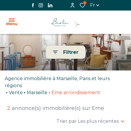
0
Fr
Menu
ACCUEIL
Filtrer
L'AGENCE
VENTE
Agence immobilière à Marseille, Paris et leurs
LOCATION
régions
Vente
Marseille
Eme arrondissement
BIENS
VENDUS
2
annonce(s) immobilière(s) sur Eme
IMMOBILIER
Trier par Les plus récentes
PROFESSIONNEL