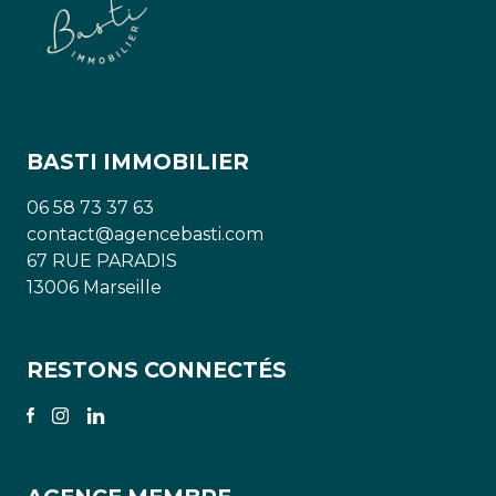
Améliorations et rénovations : les améliorations
apportées à la propriété, telles que les mises à
jour de la cuisine ou des salles de bain, peuvent
augmenter la valeur de votre propriété ;
Taux d'occupation et rentabilité : le taux
d'occupation et la rentabilité peuvent influencer
BASTI IMMOBILIER
la valeur de votre propriété si elle est destinée à
la location.
06 58 73 37 63
contact@agencebasti.com
67 RUE PARADIS
13006 Marseille
RESTONS CONNECTÉS