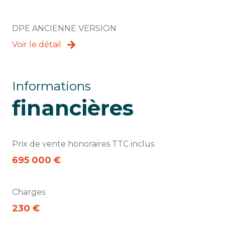
3 étage(s)
DPE ANCIENNE VERSION
ascenseur
Voir le détail
terrasse
Informations
visiophone
financières
interphone
Prix de vente honoraires TTC inclus
accès handicapé
695 000 €
Charges
230 €