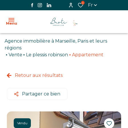
0
Fr
Menu
Agence immobilière à Marseille, Paris et leurs
ACCUEIL
régions
Vente
Le plessis robinson
Appartement
L'AGENCE
VENTE
Retour aux résultats
LOCATION
Partager ce bien
BIENS
VENDUS
IMMOBILIER
Vendu
PROFESSIONNEL