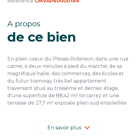
Référence
CMVAP60000184
A propos
de ce bien
En plein coeur du Plessis-Robinson, dans une rue
calme, à deux minutes à pied du marché, de sa
magnifique halle, des commerces, des écoles et
du futur tramway, très bel appartement
traversant situé au troisième et dernier étage,
d'une superficie de
88,42 m² loi carrez et une
terrasse de 27,7 m² exposée plein sud ensoleillée
tout au long de l'année.
Ce dernier étage, situé dans une residence de
standing érigée en 2014, sera vous séduire par sa
En savoir plus
luminosité, son aménagement et ses prestations