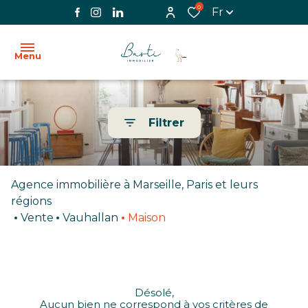
0
Fr
Menu
ACCUEIL
Filtrer
L'AGENCE
VENTE
Agence immobilière à Marseille, Paris et leurs
LOCATION
régions
Vente
Vauhallan
Maison
BIENS
VENDUS
IMMOBILIER
Désolé,
PROFESSIONNEL
Aucun bien ne correspond à vos critères de