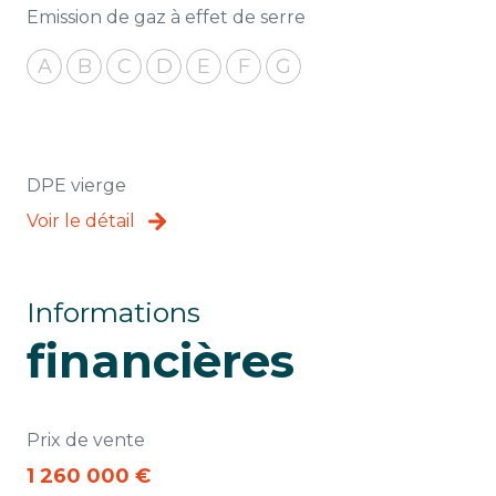
Emission de gaz à effet de serre
A
B
C
D
E
F
G
DPE vierge
Voir le détail
Informations
financières
Prix de vente
1 260 000 €