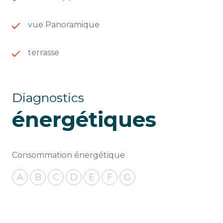
Distances: 40 min de l’autoroute A7, 50 min de la
gare TGV d’Avignon et 1h de l’aéroport
vue Panoramique
international Marseille-Provence.
Un coin de Paradis, une maison de vacances, une
maison de famille, un endroit où il fait bon
terrasse
recevoir, où il fait bon vivre, où il fait bon se
reposer, faire du sport, découvrir la nature
environnante...
Diagnostics
énergétiques
Consommation énergétique
A
B
C
D
E
F
G