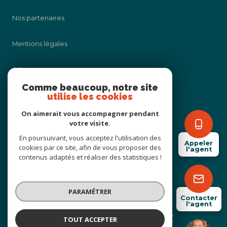
Nos partenaires
Mentions légales
Admin
Comme beaucoup, notre site
utilise les cookies
Nos honoraires
On aimerait vous accompagner pendant
Politique RGPD
votre visite.
En poursuivant, vous acceptez l'utilisation des
Appeler
cookies par ce site, afin de vous proposer des
Cookies
l'agent
contenus adaptés et réaliser des statistiques !
© 2026 | Tous droits réservés
PARAMÉTRER
Contacter
l'agent
Réalisé par
TOUT ACCEPTER