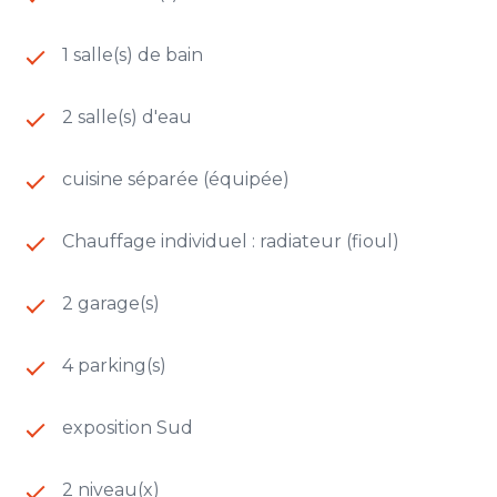
parentale avec sa salle d'eau, douche à l'italienne
et toilettes. Une autre salle de bain avec baignoire
se situe sur le palier. L'une des chambres pourrait
1 salle(s) de bain
même être encore agrandie pour être
transformée en grand dortoir d'enfants.
2 salle(s) d'eau
La propriété dispose également de dépendances:
- Un studio indépendant avec chambre et salle
cuisine séparée (équipée)
d'eau.
- Une grande cave à vin.
- Une buanderie.
Chauffage individuel : radiateur (fioul)
- Une chaufferie / local technique piscine.
- Un cellier.
2 garage(s)
Le jardin, comme la maison est parfaitement
entretenu:
4 parking(s)
Une belle allée, un bassin avec fontaine, une
piscine de 14 x 5 mètres avec ses plages en bois et
la grande terrasse avec un auvent aménagé et sa
exposition Sud
superbe table en pierre.
La maison est calme sans être isolée,
2 niveau(x)