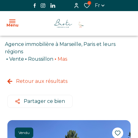
0
Fr
Menu
Agence immobilière à Marseille, Paris et leurs
ACCUEIL
régions
Vente
Roussillon
Mas
L'AGENCE
VENTE
Retour aux résultats
LOCATION
Partager ce bien
BIENS
VENDUS
IMMOBILIER
Vendu
PROFESSIONNEL