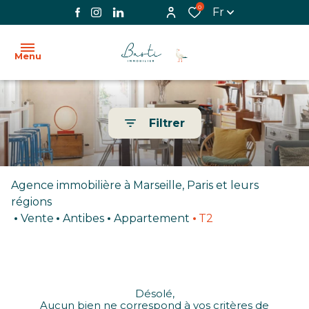
0
Fr
Menu
ACCUEIL
Filtrer
L'AGENCE
VENTE
Agence immobilière à Marseille, Paris et leurs
LOCATION
régions
Vente
Antibes
Appartement
T2
BIENS
VENDUS
IMMOBILIER
Désolé,
PROFESSIONNEL
Aucun bien ne correspond à vos critères de