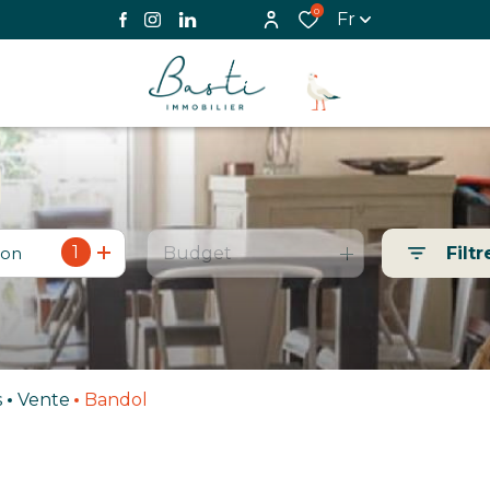
0
Fr
1
ion
Budget
Filtr
s
Vente
Bandol