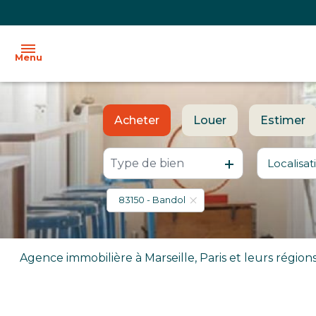
Menu
ACCUEIL
Acheter
Louer
Estimer
L'AGENCE
Type de bien
Localisat
De l'ancien
à l'année
VENTE
De l'immo pro
83150 - Bandol
LOCATION
BIENS
VENDUS
Agence immobilière à Marseille, Paris et leurs région
IMMOBILIER
PROFESSIONNEL