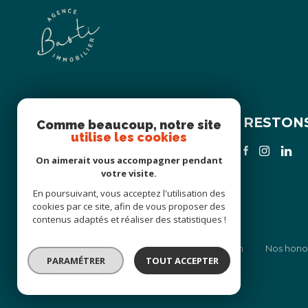
BASTI IMMOBILIER
RESTON
Comme beaucoup, notre site
utilise les cookies
06 58 73 37 63
On aimerait vous accompagner pendant
contact@agencebasti.com
votre visite.
67 RUE PARADIS
En poursuivant, vous acceptez l'utilisation des
13006 Marseille
cookies par ce site, afin de vous proposer des
contenus adaptés et réaliser des statistiques !
Nos partenaires
Mentions légales
Admin
Nos hono
PARAMÉTRER
TOUT ACCEPTER
© 2026 | Tous droits réservés