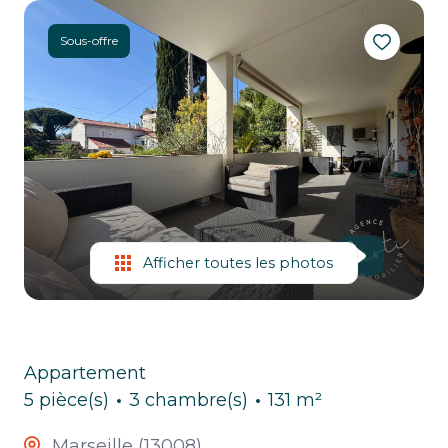
ESTIMATION
Sous-offre
CHASSE
IMMO
Afficher toutes les photos
Appartement
5 pièce(s)
3 chambre(s)
131 m²
Marseille (13008)