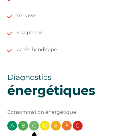
terrasse
visiophone
accès handicapé
Diagnostics
énergétiques
Consommation énergétique
A
B
C
D
E
F
G