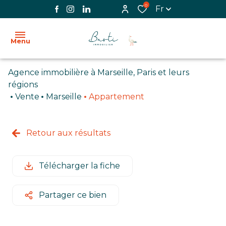
0
Fr
Menu
Agence immobilière à Marseille, Paris et leurs
ACCUEIL
régions
Vente
Marseille
Appartement
L'AGENCE
VENTE
Retour aux résultats
LOCATION
Télécharger la fiche
BIENS
VENDUS
Partager ce bien
IMMOBILIER
PROFESSIONNEL