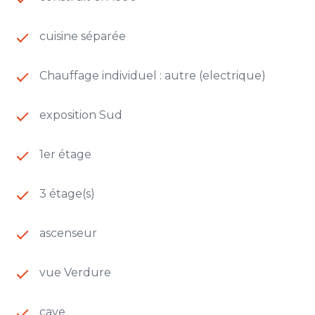
véritable cocon avec son dressing, sa salle de
douche privée, ainsi que son accès direct à la
cuisine séparée
terrasse principale.
Une place de parking et une grande cave saine
complètent ce bien, en bon état général et
Chauffage individuel : autre (electrique)
particulièrement fonctionnel pour une famille :
ascenseur, stationnement, belles surfaces et tout
exposition Sud
le confort d'un bien récent.
1er étage
Les informations sur les risques auxquels ce bien
est exposé sont disponibles sur le site
Géorisques
3 étage(s)
ascenseur
vue Verdure
cave