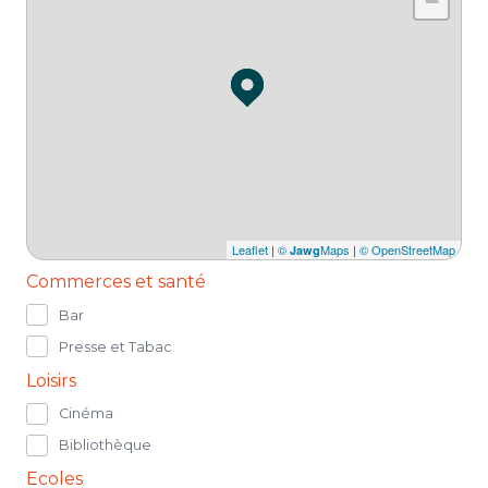
−
Leaflet
|
©
Maps
|
© OpenStreetMap
Jawg
Commerces et santé
Bar
Presse et Tabac
Loisirs
Cinéma
Bibliothèque
Ecoles