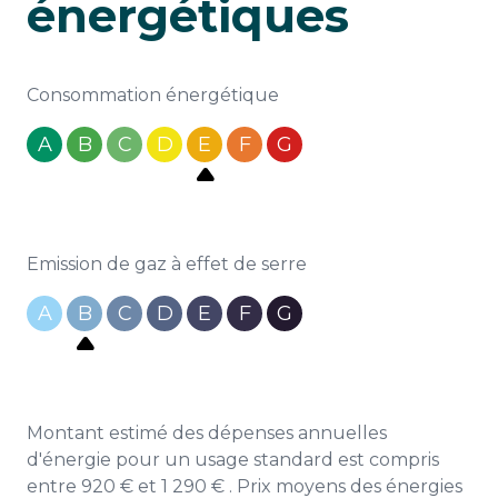
énergétiques
Consommation énergétique
A
B
C
D
E
F
G
Emission de gaz à effet de serre
A
B
C
D
E
F
G
Montant estimé des dépenses annuelles
d'énergie pour un usage standard est compris
entre 920 € et 1 290 € . Prix moyens des énergies