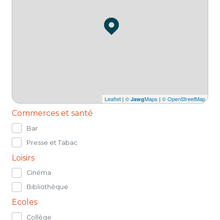
Leaflet
|
©
Maps
|
© OpenStreetMap
Jawg
Commerces et santé
Bar
Presse et Tabac
Loisirs
Cinéma
Bibliothèque
Ecoles
Collège