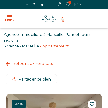
0
Fr
Menu
Agence immobilière à Marseille, Paris et leurs
ACCUEIL
régions
Vente
Marseille
Appartement
L'AGENCE
VENTE
Retour aux résultats
LOCATION
Partager ce bien
BIENS
VENDUS
IMMOBILIER
Vendu
PROFESSIONNEL