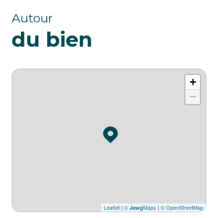
Autour
du bien
+
−
Leaflet
|
©
Maps
|
© OpenStreetMap
Jawg