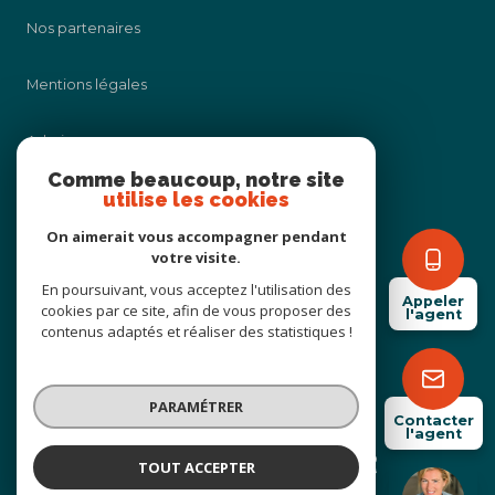
Nos partenaires
Mentions légales
Admin
Comme beaucoup, notre site
utilise les cookies
Nos honoraires
On aimerait vous accompagner pendant
Politique RGPD
votre visite.
En poursuivant, vous acceptez l'utilisation des
Appeler
cookies par ce site, afin de vous proposer des
Cookies
l'agent
contenus adaptés et réaliser des statistiques !
© 2026 | Tous droits réservés
PARAMÉTRER
Contacter
l'agent
Réalisé par
TOUT ACCEPTER
Clelia de Bonnafos