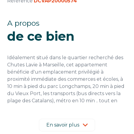
Référence
DCVAP20000574
A propos
de ce bien
Idéalement situé dans le quartier recherché des
Chutes Lavie à Marseille, cet appartement
bénéficie d'un emplacement privilégié à
proximité immédiate des commerces et écoles, à
10 min à pied du parc Longchamps, 20 min à pied
du Vieux Port, les transports (bus directs vers la
plage des Catalans), métro en 10 min .. tout en
offrant un cadre de vie calme et agréable.
Un quartier vivant, pratique au quotidien,
apprécié pour son esprit de village et sa situation
En savoir plus
stratégique entre centre-ville et axes principaux.