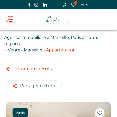
0
Fr
Menu
Agence immobilière à Marseille, Paris et leurs
ACCUEIL
régions
Vente
Marseille
Appartement
L'AGENCE
VENTE
Retour aux résultats
LOCATION
Partager ce bien
BIENS
VENDUS
IMMOBILIER
Vendu
PROFESSIONNEL