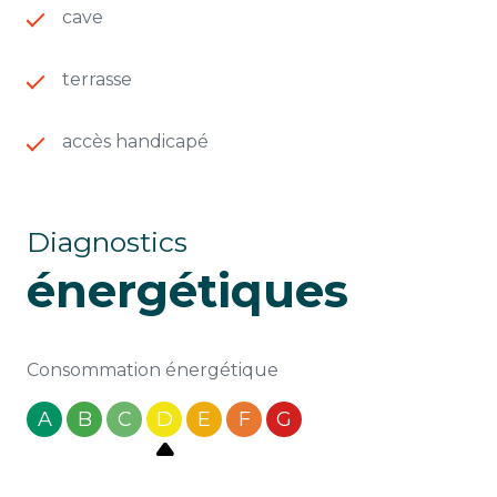
cave
terrasse
accès handicapé
Diagnostics
énergétiques
Consommation énergétique
A
B
C
D
E
F
G