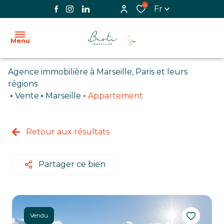
0
Fr
Menu
Agence immobilière à Marseille, Paris et leurs
ACCUEIL
régions
Vente
Marseille
Appartement
L'AGENCE
VENTE
Retour aux résultats
LOCATION
Partager ce bien
BIENS
VENDUS
IMMOBILIER
Vendu
PROFESSIONNEL