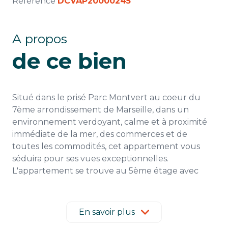
Référence
DCVAP20000245
A propos
de ce bien
Situé dans le prisé Parc Montvert au coeur du
7ème arrondissement de Marseille, dans un
environnement verdoyant, calme et à proximité
immédiate de la mer, des commerces et de
toutes les commodités, cet appartement vous
séduira pour ses vues exceptionnelles.
L'appartement se trouve au 5ème étage avec
ascenseur et il est composé comme ci dessous:
Une entrée dessert une grande pièce de vie
lumineuse exposée Sud Est et bénéficiant d'une
En savoir plus
vue spectaculaire sur la mer, la rade de Marseille