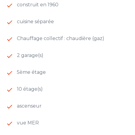
dispose d'un parc privé arboré de deux hectares,
construit en 1960
d'un court de tennis et d'un gardien.
cuisine séparée
Les informations sur les risques auxquels ce bien
est exposé sont disponibles sur le site
Géorisques
Chauffage collectif : chaudière (gaz)
2 garage(s)
5ème étage
10 étage(s)
ascenseur
vue MER