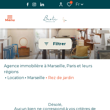
0
Fr
Menu
ACCUEIL
Filtrer
L'AGENCE
VENTE
Agence immobilière à Marseille, Paris et leurs
LOCATION
régions
Location
Marseille
Rez de jardin
BIENS
VENDUS
IMMOBILIER
Désolé,
PROFESSIONNEL
Aucun bien ne correspond à vos critères de